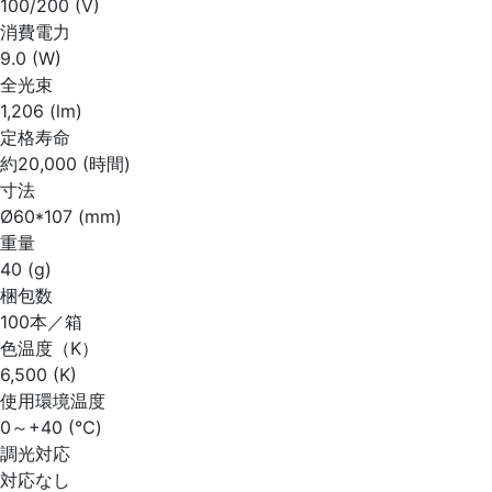
100/200 (V)
消費電力
9.0 (W)
全光束
1,206 (lm)
定格寿命
約20,000 (時間)
寸法
Ø60*107 (mm)
重量
40 (g)
梱包数
100本／箱
色温度（K）
6,500 (K)
使用環境温度
0～+40 (℃)
調光対応
対応なし