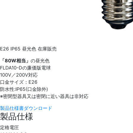
E26
IP65
昼光色
在庫販売
「80W相当」
の昼光色
FLDA10-Dの廉価版電球
100V／200V対応
口金サイズ：E26
防水性:IP65(口金除外)
※密閉型器具又は密閉に近い器具は非対応
製品仕様書ダウンロード
製品仕様
定格電圧