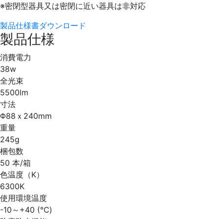
※密閉型器具又は密閉に近い器具は非対応
製品仕様書ダウンロード
製品仕様
消費電力
38w
全光束
5500lm
寸法
Φ88ｘ240mm
重量
245g
梱包数
50 本/箱
色温度（K）
6300K
使用環境温度
-10～+40 (℃)