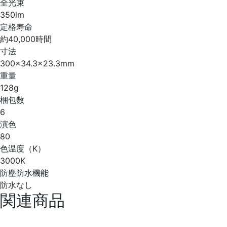
全光束
350lm
定格寿命
約40,000時間
寸法
300×34.3×23.3mm
重量
128g
梱包数
6
演色
80
色温度（K）
3000K
防塵防水機能
防水なし
関連商品